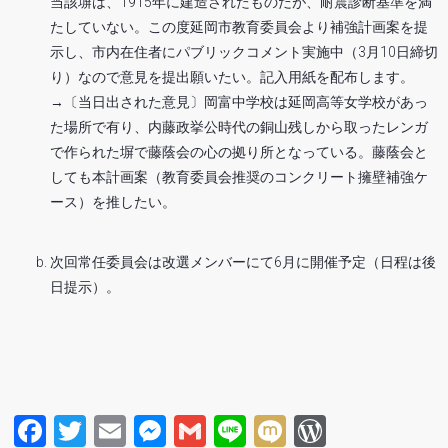
当該塀は、1915年に建造されたものだが、耐震診断基準を満
たしていない。この度延岡市教育委員会より補強計画案を提
示し、市内在住者にパブリックコメント実施中（3月10日締切
り）なので意見を提出願いたい。記入用紙を配布します。
→〔当日出された意見〕岡富中学校は延岡高等女学校があっ
た場所で有り、内藤政挙公時代の銅山残しから取ったレンガ
で作られた塀で藤蔭会の心の拠り所となっている。藤蔭会と
しても本計画案（教育委員会推奨のコンクリート擁壁補強ケ
ース）を推したい。
次回常任委員会は改選メンバーにて6月に開催予定（日程は後
日提示）。
Facebook
Twitter
Email
Messenger
Gmail
Line
Mixi
WordPre