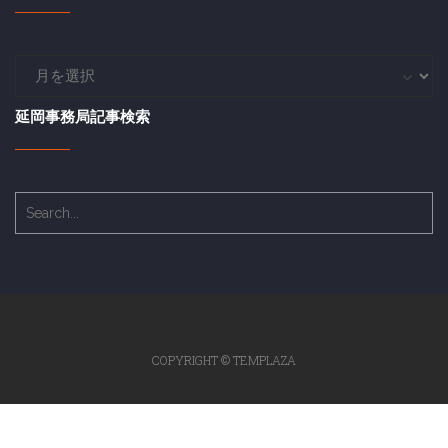
延
岡
事
延岡事務局記事検索
務
局
過
去
記
事
COPYRIGHT © TEMPLAZA