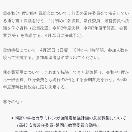
②令和3年度定時社員総会について：前回の常任委員会で決定してい
る通り書面決議を行う。4月初めに各役員、常任委員、運営委員へ決
議を仰ぐ資料（役員改選、令和2年度決算・令和3年度予算案、会費
変更 等）を郵送する。4月25日に決裁予定。
③鎮魂祭について：4月25日（日曜）10時から1時間弱、参加人数を
絞って実施する。参加希望者は名乗り出てください。
④会費変更について：これまで協議してきた結論通り、令和4年度か
ら一般会費、終身会費とも現行の2倍とする会則変更を行う。令和3
年度定時社員総会に諮り決定する。
⑤その他：
岡富中学校カラミレンガ塀耐震補強計画の意見募集について
（高43 安藤常任委員=延岡市教育委員会勤務）