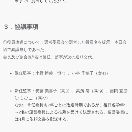
末までに提出してください。
３．協議事項
①役員改選について：選考委員会で選考した役員名を提示、本日会
議で異議無しであった。
会長及び副会長5名は留任。監事が次の通り交代。
退任監事：小野 博睦（恒4）、小林 千穂子（女41）
新任監事：安藤 美喜子（高3）、高濱 清（高19）、吉岡 宜彦
(よしひこ)（高27）
なお、常任委員も2年ごとの改選時期であるが、後日各学年1
～2名の運営委員による推薦を受けて決定される。運営委員に
は4月に依頼文書を郵送する。