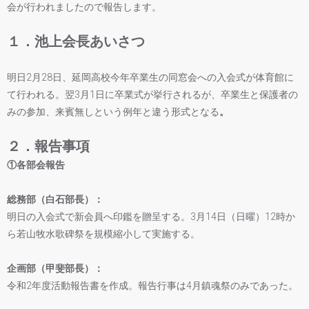
会が行われましたので報告します。
１．池上会長あいさつ
明日2月28日、延岡高校今年卒業生の同窓会への入会式が体育館に
て行われる。翌3月1日に卒業式が挙行されるが、卒業生と保護者の
みの参加、来賓無しという例年と違う形式となる
。
２．報告事項
①各部会報告
総務部（白石部長）：
明日の入会式で新会員へ印鑑を贈呈する。3月14日（日曜）12時か
ら若山牧水歌碑祭を規模縮小して実施する。
企画部（甲斐部長）：
令和2年度活動報告書を作成。報告行事は4月鎮魂祭のみであった。