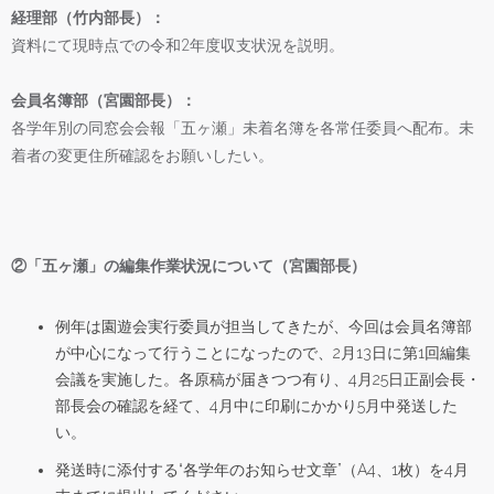
経理部（竹内部長）：
資料にて現時点での令和2年度収支状況を説明。
会員名簿部（宮園部長）：
各学年別の同窓会会報「五ヶ瀬」未着名簿を各常任委員へ配布。未
着者の変更住所確認をお願いしたい。
②「五ヶ瀬」の編集作業状況について（宮園部長）
例年は園遊会実行委員が担当してきたが、今回は会員名簿部
が中心になって行うことになったので、2月13日に第1回編集
会議を実施した。各原稿が届きつつ有り、4月25日正副会長・
部長会の確認を経て、4月中に印刷にかかり5月中発送した
い。
発送時に添付する“各学年のお知らせ文章”（A4、1枚）を4月