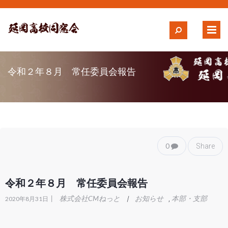
令和２年８月 常任委員会報告
0
Share
令和２年８月 常任委員会報告
|
株式会社CMねっと
お知らせ
本部・支部
|
,
2020年8月31日