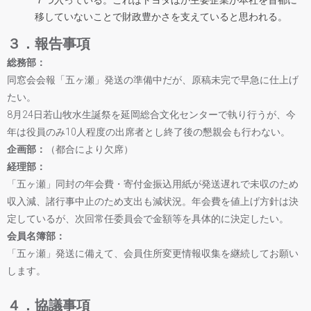
７つ入っている。これはトヨタほか主要企業が本社を首都に
移していないことで財政豊かさを支えていると思われる。
３．報告事項
総務部：
同窓会会報「五ヶ瀬」発送の準備中だが、原稿未完で早急に仕上げ
たい。
8月24日若山牧水生誕祭を延岡総合文化センターで執り行うが、今
年は役員のみ10人程度の出席者とし終了後の懇親会も行わない。
企画部：
（都合により欠席）
経理部：
「五ヶ瀬」同封の年会費・寄付金振込用紙が発送遅れで未収のため
収入減、諸行事中止のため支出も減状況。年会費を値上げ方針は決
定しているが、次回常任委員会で金額等を具体的に決定したい。
会員名簿部：
「五ヶ瀬」発送に備えて、会員住所変更情報収集を継続してお願い
します。
４．協議事項