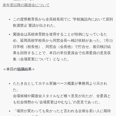
来年度以降の園遊会について
この度県教育長から全高校長宛てに “学校施設内において原則
飲酒禁止”要請が出された。
園遊会は高校体育館を使用することが恒例になっているた
め、延岡高校学校長から同窓会長へ検討依頼があった。7月29
日学校（校長他）、同窓会（会長他）で打合せ。後日検討結
果を回答することで、本日の常任委員会で出席委員の意見収
集（会場変更について）となった。
＜本日の協議結果＞
たたき台としてホテル実施ベース概案が事務局より示され
た。
会場候補や園遊会スタイルなど種々意見が出たが、全委員と
も社会情勢から“会場変更はやむなし”の意見であった。
「場所が変わっても良かったと言われる企画を若い人に期待