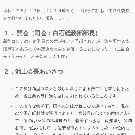
令和２年８月２２日（土）１４時から、延陵会館において常任委員
会が行われましたので報告します。
１． 開会（司会：白石総務部部長）
新型コロナのため委員の欠席が多いと予想されたが、急を要する協
議事項があるので本定例委員会を開催することになった。（正副会
長・部長9人、常任委員13人出席）
２．池上会長あいさつ
この夏は新型コロナと厳しい暑さによる熱中症を乗り切るた
め、各企業も毎日繰り返し尽力されているところです。
このような状況下、国内の財政が気になり調べてみた。現在
の全国市町村財政評価によると、宮崎県は低く100位内に入っ
ているのは68位の木城町のみ。特筆すべきは、愛知県が1位刈
谷市、2位みよし市、3位安城市とトップ３をしめ、10位内に