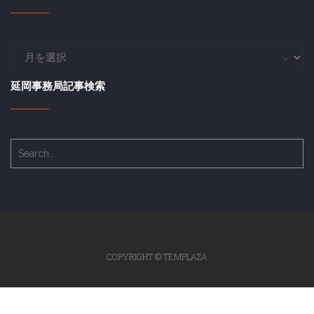
延
岡
事
延岡事務局記事検索
務
局
過
去
記
事
COPYRIGHT © TEMPLAZA